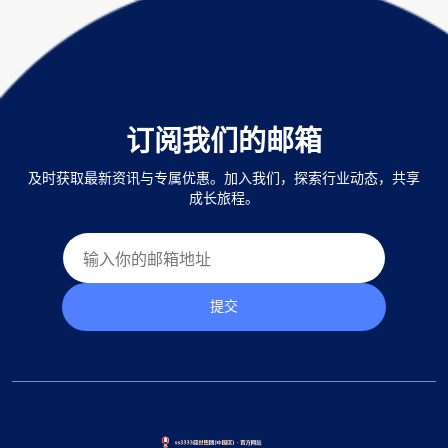
订阅我们的邮箱
及时获取最新资讯与专属优惠。加入我们，探索行业动态，共享
成长旅程。
提交