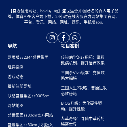
【官方备用网址：baidu。ag】盛世运营,中国著名的真人电子品
牌，体育APP客户端下载，24小时在线客服官方网站集团官网、
平台、登录、网站、网址、娱乐、手机版app.
导航
项目案例
网页版ss2344盛世集团
传染病学治疗用药：掌握
致病机制，提升治疗效果
经典案例
三国杀Vivo版本：充值攻
游戏动态
略大揭秘
最新注册网址
三国人生2攻略：曹操进攻
必胜秘籍
联络盛世集团ss0005cm
BIOS升级：优化硬件驱
网站地图
动，提升性能
盛世集团ss30cm官方网站
龙草奇缘：寻仙中草药的
秘密世界
盛世集团ss30cm手机版入