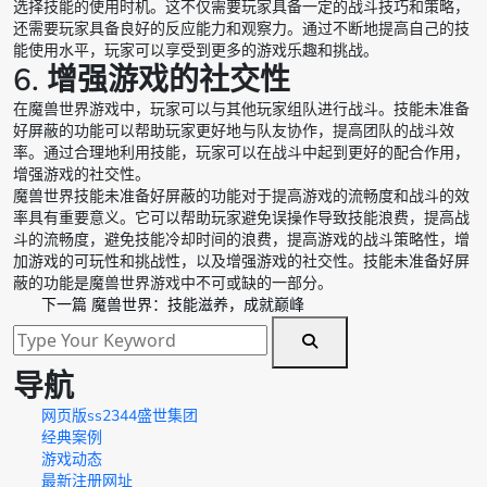
选择技能的使用时机。这不仅需要玩家具备一定的战斗技巧和策略，
还需要玩家具备良好的反应能力和观察力。通过不断地提高自己的技
能使用水平，玩家可以享受到更多的游戏乐趣和挑战。
6. 增强游戏的社交性
在魔兽世界游戏中，玩家可以与其他玩家组队进行战斗。技能未准备
好屏蔽的功能可以帮助玩家更好地与队友协作，提高团队的战斗效
率。通过合理地利用技能，玩家可以在战斗中起到更好的配合作用，
增强游戏的社交性。
魔兽世界技能未准备好屏蔽的功能对于提高游戏的流畅度和战斗的效
率具有重要意义。它可以帮助玩家避免误操作导致技能浪费，提高战
斗的流畅度，避免技能冷却时间的浪费，提高游戏的战斗策略性，增
加游戏的可玩性和挑战性，以及增强游戏的社交性。技能未准备好屏
蔽的功能是魔兽世界游戏中不可或缺的一部分。
下一篇
魔兽世界：技能滋养，成就巅峰
导航
网页版ss2344盛世集团
经典案例
游戏动态
最新注册网址