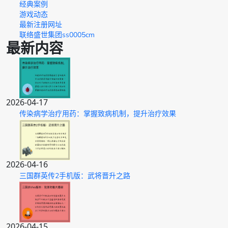
经典案例
游戏动态
最新注册网址
联络盛世集团ss0005cm
最新内容
2026-04-17
传染病学治疗用药：掌握致病机制，提升治疗效果
2026-04-16
三国群英传2手机版：武将晋升之路
2026-04-15