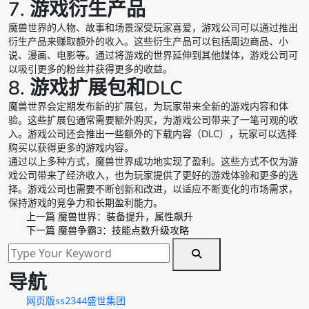
7. 游戏衍生产品
魔兽世界的人物、故事和场景深受玩家喜爱，游戏公司可以通过推出
衍生产品来赚取额外的收入。这些衍生产品可以包括周边商品、小
说、漫画、电影等。通过将游戏的世界延伸到其他媒体，游戏公司可
以吸引更多的粉丝并获得更多的收益。
8. 游戏扩展包和DLC
魔兽世界会定期发布新的扩展包，为玩家带来全新的游戏内容和体
验。这些扩展包通常需要额外购买，为游戏公司带来了一笔可观的收
入。游戏公司还会推出一些额外的下载内容（DLC），玩家可以选择
购买以获得更多的游戏内容。
通过以上多种方式，魔兽世界成功地实现了盈利。这些方式不仅为游
戏公司带来了经济收入，也为玩家提供了更好的游戏体验和更多的选
择。游戏公司也需要不断创新和改进，以适应不断变化的市场需求，
保持游戏的竞争力和长期盈利能力。
上一篇
魔兽世界：装备提升，属性飙升
下一篇
魔兽争霸3：技能点数升级攻略
导航
网页版ss2344盛世集团