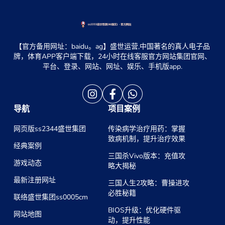
【官方备用网址：baidu。ag】盛世运营,中国著名的真人电子品
牌，体育APP客户端下载，24小时在线客服官方网站集团官网、
平台、登录、网站、网址、娱乐、手机版app.
导航
项目案例
网页版ss2344盛世集团
传染病学治疗用药：掌握
致病机制，提升治疗效果
经典案例
三国杀Vivo版本：充值攻
游戏动态
略大揭秘
最新注册网址
三国人生2攻略：曹操进攻
必胜秘籍
联络盛世集团ss0005cm
BIOS升级：优化硬件驱
网站地图
动，提升性能