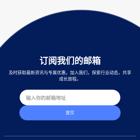
订阅我们的邮箱
及时获取最新资讯与专属优惠。加入我们，探索行业动态，共享
成长旅程。
提交